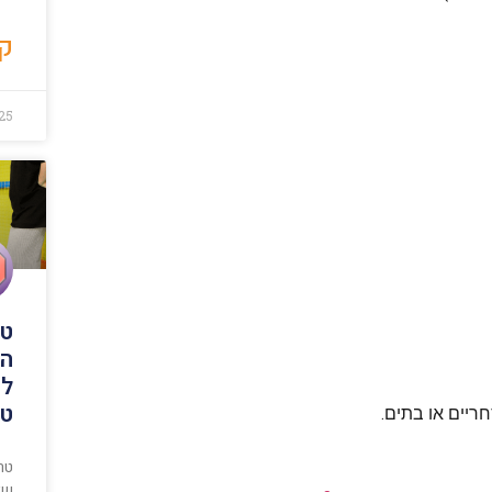
קר
25
טר
הס
לפ
טר
ריים או בתים.
טר
שצ