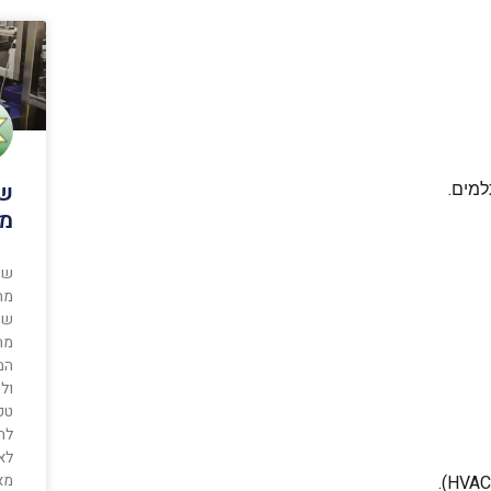
שד
למים.
מכ
שדר
מת
שדר
מת
המ
ול
טכנ
לה
לאי
מא