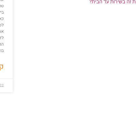
ת זה בשירות עד הבית?
טר
ביל
כא
לס
אח
לד
הט
בו 
קר
022