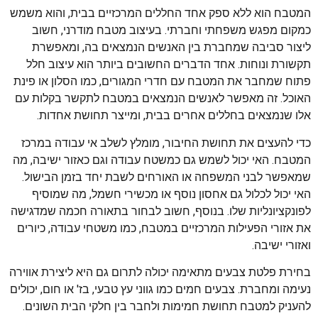
המטבח הוא ללא ספק אחד החללים המרכזיים בבית, והוא משמש
כמקום מפגש משפחתי וחברתי. בעיצוב מטבח מודרני, חשוב
ליצור סביבה שמחברת בין האנשים הנמצאים בה, ומאפשרת
תקשורת ונוחות. אחד הדברים החשובים ביותר הוא עיצוב חלל
פתוח שמחבר את המטבח עם חדרי המגורים, כמו הסלון או פינת
האוכל. זה מאפשר לאנשים הנמצאים במטבח לתקשר בקלות עם
אלו שנמצאים בחללים אחרים בבית, ומייצר תחושת אחדות.
כדי להעצים את תחושת החיבור, מומלץ לשלב אי עבודה במרכז
המטבח. האי יכול לשמש גם כמשטח עבודה וגם כאזור ישיבה, מה
שמאפשר לבני המשפחה או האורחים לשבת יחד בזמן הבישול.
האי יכול לכלול גם אחסון נוסף או מכשירי חשמל, מה שמוסיף
לפונקציונליות שלו. בנוסף, חשוב לבחור בתאורה חכמה שמדגישה
את אזורי הפעילות המרכזיים במטבח, כמו משטחי עבודה, כיורים
ואזורי ישיבה.
בחירת פלטת צבעים מתאימה יכולה לתרום גם היא ליצירת אווירה
נעימה ומחברת. צבעים חמים כמו גווני עץ טבעי, בז' או חום, יכולים
להעניק למטבח תחושת חמימות ולחבר בין חלקי הבית השונים.