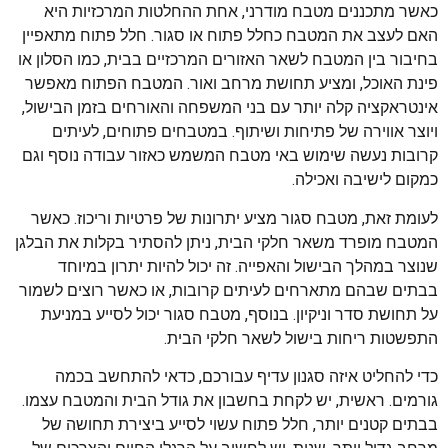
כאשר מתכננים מטבח מודרני, אחת ההחלטות המרכזיות היא
האם לעצב את המטבח כחלל פתוח או סגור. חלל פתוח מתאפיין
בחיבור בין המטבח לשאר האזורים המרכזיים בבית, כמו הסלון או
פינת האוכל, ומציע תחושת מרחב ואור. המטבח הפתוח מאפשר
אינטראקציה קלה יותר עם בני המשפחה והאורחים בזמן הבישול,
ויוצר אווירה של פתיחות ושיתוף. במטבחים פתוחים, לעיתים
קרובות נעשה שימוש באי מטבח המשמש כאזור עבודה נוסף וגם
כמקום לישיבה ואכילה.
לעומת זאת, מטבח סגור מציע יתרונות של פרטיות וריכוז. כאשר
המטבח מופרד משאר חלקי הבית, ניתן להסתיר בקלות את הבלגן
שנוצר במהלך הבישול והאפייה. זה יכול להיות יתרון במיוחד
בבתים שבהם מתארחים לעיתים קרובות, או כאשר רוצים לשמור
על תחושת סדר וניקיון. בנוסף, מטבח סגור יכול לסייע במניעת
התפשטות ריחות בישול לשאר חלקי הבית.
כדי להחליט איזה סגנון עדיף עבורכם, כדאי להתחשב בכמה
גורמים. ראשית, יש לקחת בחשבון את גודל הבית והמטבח עצמו.
בבתים קטנים יותר, חלל פתוח עשוי לסייע ביצירת תחושה של