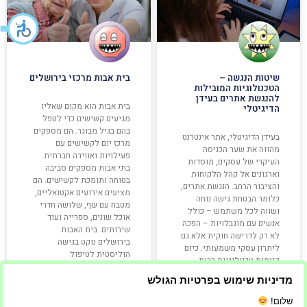
שיטות הנגשה –
בית אבות מרכזי בירושלים
הטכנולוגיות המובילות
להנגשת אתרים בעידן
בית אבות הוא מקום שאליו
הדיגיטלי
מגיעים קשישים כדי לטפל
בהם בגיל מבוגר. הם מספקים
בעידן הדיגיטלי, אתר אינטרנט
מרכז יום לקשישים עם
מהווה את שער הכניסה
פעילויות ואווירה חברתית.
העיקרי של עסקים, מוסדות
בתי אבות מספקים סביבה
וארגונים אל קהל הלקוחות
בטוחה ותומכת לקשישים. הם
והציבור הרחב. הנגשת אתרים,
מציעים אירועים אקטואליים,
כלומר הבטחת גישה נוחה
מטבח עם שף, שלושה חדרי
ושווה לכל משתמש – כולל
אוכל שונים, ספרייה ועוד
אנשים עם מוגבלויות – הפכה
שירותים. בית האבות
לא רק לדרישה חוקית אלא גם
בירושלים נוקט בגישה
ליתרון עסקי משמעותי. כיום
הוליסטית לטיפול
קיימות טכנולוגיות רבות
במטופליהם.
שמסייעות להנגיש אתרים
מדיניות שימוש בפרטיות הגולש
קרא עוד »
קרא עוד »
שלום!