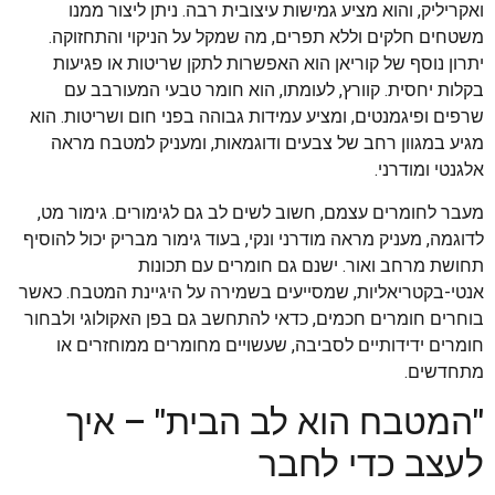
ואקריליק, והוא מציע גמישות עיצובית רבה. ניתן ליצור ממנו
משטחים חלקים וללא תפרים, מה שמקל על הניקוי והתחזוקה.
יתרון נוסף של קוריאן הוא האפשרות לתקן שריטות או פגיעות
בקלות יחסית. קוורץ, לעומתו, הוא חומר טבעי המעורבב עם
שרפים ופיגמנטים, ומציע עמידות גבוהה בפני חום ושריטות. הוא
מגיע במגוון רחב של צבעים ודוגמאות, ומעניק למטבח מראה
אלגנטי ומודרני.
מעבר לחומרים עצמם, חשוב לשים לב גם לגימורים. גימור מט,
לדוגמה, מעניק מראה מודרני ונקי, בעוד גימור מבריק יכול להוסיף
תחושת מרחב ואור. ישנם גם חומרים עם תכונות
אנטי-בקטריאליות, שמסייעים בשמירה על היגיינת המטבח. כאשר
בוחרים חומרים חכמים, כדאי להתחשב גם בפן האקולוגי ולבחור
חומרים ידידותיים לסביבה, שעשויים מחומרים ממוחזרים או
מתחדשים.
"המטבח הוא לב הבית" – איך
לעצב כדי לחבר