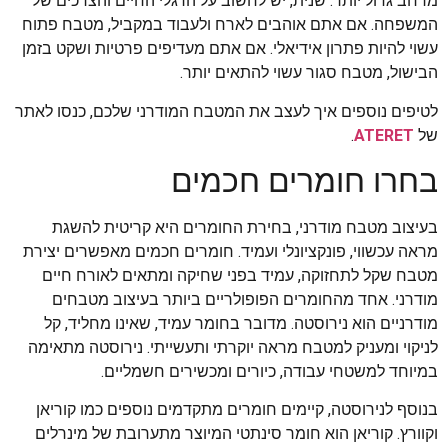
מרחב גדול יותר. שנית, יש לחשוב על הרגלי החיים והצרכים של
המשפחה. אם אתם אוהבים לארח ולעבוד במקביל, מטבח פתוח
עשוי להיות פתרון אידיאלי. אם אתם מעדיפים פרטיות ושקט בזמן
הבישול, מטבח סגור עשוי להתאים יותר.
לטיפים נוספים איך לעצב את המטבח המודרני שלכם, כנסו לאתר
של
ATERET
.
בחרו חומרים חכמים
בעיצוב מטבח מודרני, בחירת החומרים היא קריטית להשגת
מראה עכשווי, פונקציונלי ועמיד. חומרים חכמים מאפשרים יצירת
מטבח שקל לתחזוקה, עמיד בפני שחיקה ומתאים לאורח חיים
מודרני. אחד מהחומרים הפופולריים ביותר בעיצוב מטבחים
מודרניים הוא נירוסטה. מדובר בחומר עמיד, שאינו מחליד, קל
לניקוי ומעניק למטבח מראה יוקרתי ותעשייתי. נירוסטה מתאימה
במיוחד למשטחי עבודה, כיורים ומכשירים חשמליים.
בנוסף לנירוסטה, קיימים חומרים מתקדמים נוספים כמו קוריאן
וקוורץ. קוריאן הוא חומר סינתטי המיוצר מתערובת של מינרלים