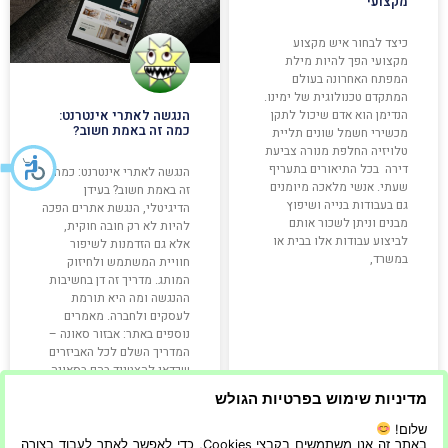
מקצועי
כיצד לבחור איש מקצוע
מקצועי הפך להיות מילת
המפתח האחרונה בעולם
המתקדם טכנולוגית של ימינו.
הנדימן הוא אדם שיכול לתקן
הנגשה לאתרי אינטרנט:
כמה זה באמת חשוב?
מכשירי חשמל שונים תליית
טלויזיה החלפת מנורה צביעת
דירה בכל התיאורים בתעריף
הנגשה לאתרי אינטרנט: כמה
שעתי. אנשי מלאכה מיומנים
זה באמת חשוב? בעידן
גם בעבודות בנייה ושיפוץ
הדיגיטלי, הנגשת אתרים הפכה
מבנים וניתן לשכור אותם
להיות לא רק חובה חוקית,
לביצוע עבודות אלו בבית או
אלא גם הזדמנות לשיפור
במשרד,
חוויית המשתמש ולחיזוק
המותג. מדריך זה דן בחשיבות
ההנגשה ומה היא תורמת
לעסקים ולחברה. מאמרים
נוספים באתר: אבזור סאונה –
המדריך השלם לכל האביזרים
שכדאי להצטייד בהם בסאונה
הביתית
מדיניות שימוש בפרטיות הגולש
שלום!
קרא עוד »
קרא עוד »
באתר זה אנו משתמשים בקבצי Cookies, כדי לאפשר לאתר לעבוד בצורה