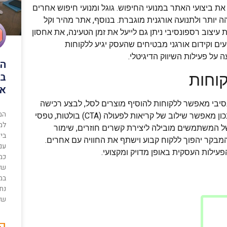
 ביצועי האתר במנועי החיפוש. גוגל ומנועי חיפוש אחרים
 יותר ולתנועה אורגנית מוגברת. בנוסף, אתר מהיר וקל
ויית המשתמש. באמצעות עיצוב רספונסיבי ניתן גם לייעל את זמן הטעינה, את אחסון
עים וקידום אורגני מבטיחים שהעסק יגיע ללקוחות
על פעילות השיווק הדיגיטלי.
המ
בי
וחות
או
סיבי מאפשר ללקוחות להוסיף מוצרים לסל, לבצע רכישה
המ
או להשאיר פרטים בצורה קלה ונגישה מכל מקום. כמו כן, הפורמט הנכון מאפשר שילוב של קריאות לפעולה (CTA) בולטות, טפסי
למ
 המשתמשים מובילה ליצירת קשרים חוזרים, שימור
ביו
שהמבקר יהפוך ללקוח קבוע וישתף את החוויה עם אחרים.
עם 
ילות העסקית באופן מדויק ומקצועי.
כמ
שלך
במ
נחו
של
קר