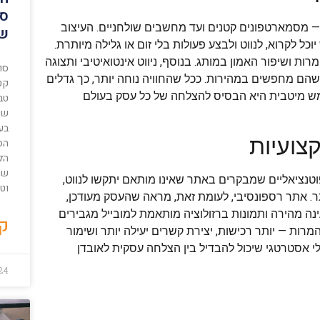
סי
— מסמארטפונים קטנים ועד מחשבים שולחניים. העיצוב
שי
לקרוא, לנווט ולבצע פעולות בלי זום או גלילה מיותרת.
 ושיפור האמון במותג. בנוסף, ניווט אינטואיטיבי ותצוגה
סו
 מחפשים במהירות. ככל שהחוויה נוחה יותר, כך גדלים
קט
תמש מיטבית היא הבסיס להצלחה של כל עסק בעולם
טב
שש
בע
צועיות
הס
הל
שמ
וטנציאליים שמבקרים באתר שאינו מותאם יתקשו לנווט,
וט
ר. אתר רספונסיבי, לעומת זאת, מראה שהעסק מעודכן,
נה מהירה ותמונות ברזולוציה מותאמת למובייל מגבירים
קר
רות — יותר רכישות, יצירת קשרים יעילה יותר ושימור
י אסטרטגי שיכול להבדיל בין הצלחה עסקית לאובדן
24