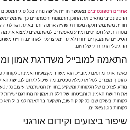
אתרים רספונסיבים
מאפשר חוויית גלישה נוחה בכל סוגי המסכים 
הרספונסיבי מתאים את התוכן, התמונות והכפתורים כך שהמשתמש יוכל 
חוויית משתמש חלקה מעודדת שהייה ארוכה יותר באתר, הגדלת ההמרות
מסודרת של תפריטים ומידע מאפשרים למשתמשים למצוא את מה שהם
הסיכויים שהמבקרים יחזרו לאתר וימליצו עליו לאחרים. חוויית מש
הדיגיטלי התחרותי של היום.
התאמה למובייל משדרגת אמון ומק
כאשר אתר מותאם למובייל, הוא משדר מקצועיות ואמינות. לקוחות פ
להוסיף מוצרים לסל או למלא טפסים, מה שיכול לגרום לנטישת האת
מודע לצרכים של הלקוחות ומשקיע בחוויית המשתמש. עיצוב נקי, טעי
את תחושת האמינות והביטחון של הלקוח. אמון זה מתורגם ישירות להמ
לקוחות. בעולם שבו כל קליק חשוב, השקעה בהתאמה למובייל היא כל
לקוחות פוטנציאליים.
שיפור ביצועים וקידום אורגני