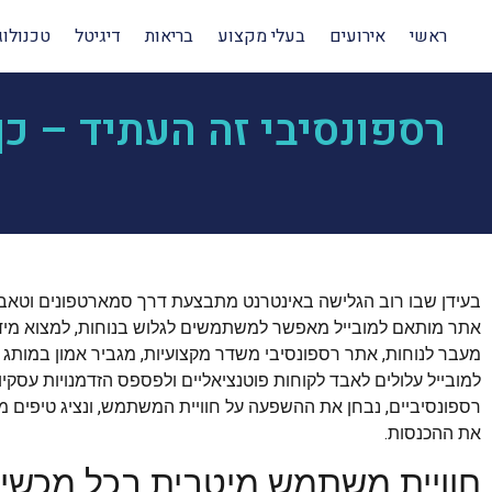
ראשי
אירועים
בעלי מקצוע
בריאות
דיגיטל
טכנולוג
רספונסיבי זה העתיד – כ
בעידן שבו רוב הגלישה באינטרנט מתבצעת דרך סמארטפונים וטאבל
אתר מותאם למובייל מאפשר למשתמשים לגלוש בנוחות, למצוא מידע
מעבר לנוחות, אתר רספונסיבי משדר מקצועיות, מגביר אמון במות
למובייל עלולים לאבד לקוחות פוטנציאליים ולפספס הזדמנויות עסקי
רספונסיביים, נבחן את ההשפעה על חוויית המשתמש, ונציג טיפים מ
את ההכנסות.
חוויית משתמש מיטבית בכל מכשי