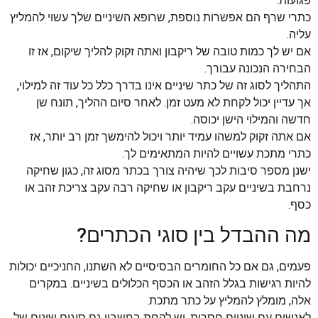
פגועות.
כתרי שרף הם אפשרות נוספת, שרופא השיניים שלך עשוי להמליץ ​​
עליה.
אם יש לך כמות טובה של ריקבון ואתה זקוק להליך שיקום, אז זו
הבחירה הנכונה עבורך.
התהליך לסוג זה של כתר שיניים אינו בדרך כלל כל עוד זה למילוי,
אך עדיין יכול לקחת לא מעט זמן. לאחר סיום ההליך, תונח שן
חדשה והמילוי הישן יכוסה.
אם אתה זקוק למשהו עמיד יותר ויכול להימשך זמן רב יותר, אז
כתרי מתכת עשויים להיות המתאימים לך.
ישנן מספר סיבות לכך שיהיה צורך בכתר מסוג זה, כגון שחיקה
נרחבת בשיניים עקב ריקבון או שחיקה רבה עקב צריכת זהב או
כסף.
מה ההבדל בין סוגי הכתרים?
פעמים, גם אם כל החומרים הבסיסיים לא השתנו, החניכיים יכולות
להיות רגישות בגלל הזהב או הכסף הכלולים בשיניים. במקרים
אלה, מומלץ להמליץ ​​על כתר מתכת.
לאנשים עם שיניים חסרות, יש לקחת בחשבון גם סוגים שונים של