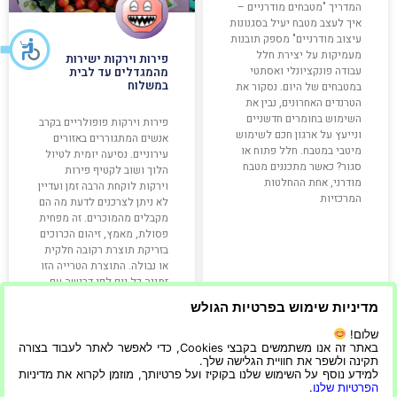
המדריך "מטבחים מודרניים –
איך לעצב מטבח יעיל בסגנונות
עיצוב מודרניים" מספק תובנות
מעמיקות על יצירת חלל
פירות וירקות ישירות
עבודה פונקציונלי ואסתטי
מהמגדלים עד לבית
במשלוח
במטבחים של היום. נסקור את
הטרנדים האחרונים, נבין את
השימוש בחומרים חדשניים
פירות וירקות פופולריים בקרב
ונייעץ על ארגון חכם לשימוש
אנשים המתגוררים באזורים
מיטבי במטבח. חלל פתוח או
עירוניים. נסיעה יומית לטיול
סגור? כאשר מתכננים מטבח
הלוך ושוב לקטיף פירות
מודרני, אחת ההחלטות
וירקות לוקחת הרבה זמן ועדיין
המרכזיות
לא ניתן לצרכנים לדעת מה הם
מקבלים מהמוכרים. זה מפחית
פסולת, מאמץ, זיהום הכרוכים
בזריקת תוצרת רקובה חלקית
או נבולה. התוצרת הטרייה הזו
זמינה כל יום לפי דרישה עם
בזבוז
מדיניות שימוש בפרטיות הגולש
שלום!
קרא עוד »
קרא עוד »
באתר זה אנו משתמשים בקבצי Cookies, כדי לאפשר לאתר לעבוד בצורה
תקינה ולשפר את חוויית הגלישה שלך.
למידע נוסף על השימוש שלנו בקוקיז ועל פרטיותך, מוזמן לקרוא את מדיניות
הפרטיות שלנו
.
05/04/2022
23/05/2025