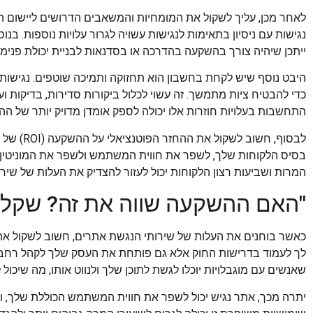
לאחר מכן, עליך לשקול את המומחיות והמשאבים הדרושים ליישום הש
נגישות עם ניסיון בתאימות לנגישות עשויה לגרור עלויות נוספות. בנ
ייתכן שיהיה צורך בהשקעה בהדרכה או בסדנאות לבניית יכולת פנימי
היבט נוסף שיש לקחת בחשבון הוא תחזוקה ותמיכה שוטפים. נגישות 
כדי להבטיח ציות מתמשך. זה עשוי לכלול ביקורות סדירות, בדיקות ועד
התחשבות בעלויות חוזרות אלו יכולה לספק אומדן מדויק יותר של ה
לבסוף, חש
בסיס הלקוחות שלך, לשפר את חווית המשתמש ולשפר את המוניטין ש
המרות ושביעות רצון הלקוחות יכול לעזור להצדיק את העלות של שירות
"האם ההשקעה שווה את זה? שקלול 
כאשר בוחנים את העלות של שירותי הנגשת אתרים, חשוב לשקול את הע
לך לעמוד בדרישות החוק אלא גם פותחת את העסק שלך לקהל רחב י
שאנשים עם מוגבלויות יוכלו לגשת לתוכן שלך ולנווט אותו, מה שיכול 
יתרה מכך, אתר נגיש יכול לשפר את חווית המשתמש הכוללת שלך, 