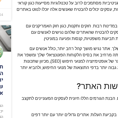
וגניטיביות מסתמכים לרוב על טכנולוגיות מסייעות כגון קוראי
שות, עסקים יכולים להבטיח שאנשים אלה יוכלו לנווט באתרים
24
דינות רבות. חוקים ותקנות, כגון חוק האמריקנים עם
מחייבים עסקים להבטיח שהאתרים שלהם נגישים לאנשים עם
 תביעות משפטיות, קנסות ופגיעה במוניטין.
ך. אתר נגיש מושך קהל רחב יותר, כולל אנשים עם
אתה מרחיב את בסיס הלקוחות הפוטנציאלי שלך ומשפר את
נאמנות הלקוחות. בנוסף, לאתרים נגישים יש לרוב ביצועים טובים יותר של אופטימיזציה למנועי חיפוש (SEO), מכיוון שתכונות
תר
 גבוה יותר בדפי התוצאות של מנועי החיפוש, ולהביא יותר
המ
יו
ישות האתר?
שי
אק
הבנת הגורמים הללו חיונית לעסקים המעוניינים לתקצב
הג
יכ
ביעת העלות. אתרים גדולים יותר עם יותר דפים
הם