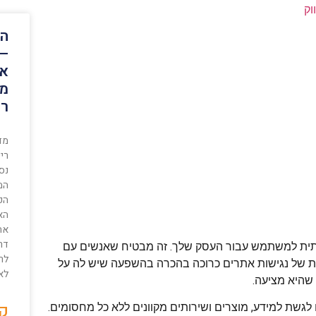
וק
הת
– 
או
מח
רי
מדר
ריש
נס
המ
הכ
הא
את
דרי
ידותית למשתמש עבור העסק שלך. זה מבטיח שאנשים עם
לרו
יבות של נגישות אתרים כרוכה בהכרה בהשפעה שיש לה על
לא
שהיא מציעה.
קר
לגשת למידע, מוצרים ושירותים מקוונים ללא כל מחסומים.