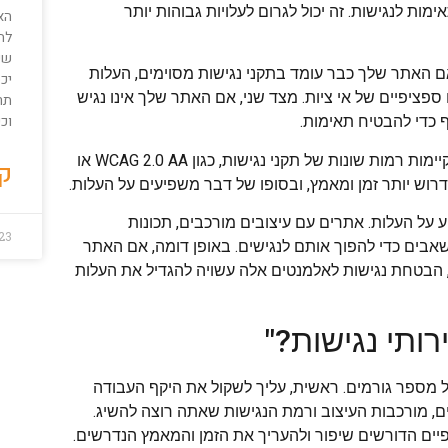
מות לנגישות. זה יכול לגרום לעלויות גבוהות יותר
הא
לה
שי
ם האתר שלך כבר עומד בתקני נגישות מסוימים, העלות
יכ
פציפיים של אי ציות. מצד שני, אם האתר שלך אינו נגיש
תרג
וכי
ף כדי להבטיח תאימות.
שלישית, רמת הנגישות שאתה שואף להשיג משפיעה גם על העלות. קיימות רמות שונות של תקני נגישות, כגון WCAG 2.0 AA או
קר
 על העלות. אתרים עם עיצובים מורכבים, תכונות
23
אבים כדי להפוך אותם לנגישים. באופן דומה, אם האתר
ו, הבטחת נגישות לאלמנטים אלה עשויה להגדיל את העלות
ותי נגישות?"
 מספר גורמים. ראשית, עליך לשקול את היקף העבודה
ם, מורכבות העיצוב ורמת הנגישות שאתה רוצה להשיג.
פיים הדורשים שיפור ולהעריך את הזמן והמאמץ הנדרשים.