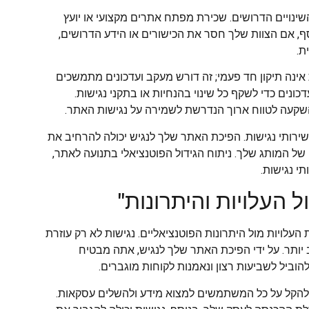
ינויים הדרושים. שכירת מפתח אתרים מקצועי או יועץ
וסף, אם הצוות שלך חסר את הכישורים או הידע הדרושים,
ת.
אינה תיקון חד פעמי; זה דורש מעקב ועדכונים מתמשכים
כונים כדי לשקף כל שינוי בהנחיות או בתקני נגישות.
השקעה לטווח ארוך הנדרשת לשמירה על נגישות האתר.
וב לשקול את ההחזר הפוטנציאלי על ההשקעה (ROI) של שירותי נגישות. הפיכת האתר שלך לנגיש יכולה להרחיב את
ל המותג שלך. ניתוח הגידול הפוטנציאלי בתנועה לאתר,
י נגישות.
העלויות והיתרונות"
לויות מול היתרונות הפוטנציאליים. נגישות לא רק עוזרת
ותר. על ידי הפיכת האתר שלך לנגיש, אתה מבטיח
להוביל לשביעות רצון ונאמנות לקוחות מוגברים.
ולהקל על כל המשתמשים למצוא מידע ולהשלים עסקאות.