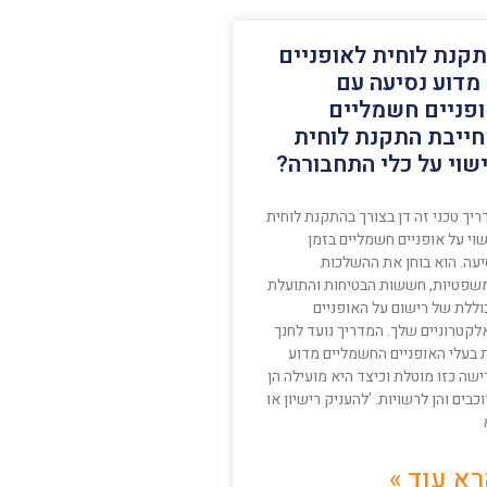
קנת לוחית לאופניים
מדוע נסיעה עם
פניים חשמליים
ייבת התקנת לוחית
שוי על כלי התחבורה?
יך טכני זה דן בצורך בהתקנת לוחית
וי על אופניים חשמליים בזמן
יעה. הוא בוחן את ההשלכות
שפטיות, חששות הבטיחות והתועלת
וללת של רישום על האופניים
לקטרוניים שלך. המדריך נועד לחנך
 בעלי האופניים החשמליים מדוע
שה כזו מוטלת וכיצד היא מועילה הן
כבים והן לרשויות. 'להעניק רישיון או
א עוד »