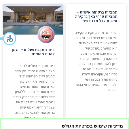
תמציות ברקיחה אישית –
תמציות פרחי באך ברקיחה
אישית לכל מצב רגשי
מדריך זה מספק סקירה מקיפה
של תמציות פרחי באך, ומציע
גישה אישית לכל מצב רגשי.
הוא מתעמק בעולם של
דיור מוגן בירושלים – הזמן
תרופות טבעיות אלה, מסביר
להנות מהחיים
את מקורן, השפעותיהן וכיצד
ניתן להשתמש בהן כדי לאזן
דיור מוגן בירושלים לגמרי
את הרגשות שלנו. בעזרת
מצריך חיפוש יסודי. אין ספק,
מדריך זה, הקוראים ילמדו
להגיע לגיל הפרישה יכול
לזהות את מצבם הרגשי
להיות חוויה מאוד נעימה
ולבחור את תמצית פרחי הבאך
לאדם אחד ומאוד מרתיעה
הנכונה
לאדם אחר – יש פחד ללהפוך
ללא רלוונטים, להפסיק לעבוד
ובעצם אחרי שנים לבנות את
עצמך מחדש. האמת שזה
בדיוק הזמן להגשים חלומות,
לחזור לתחביבים ישנים,
להיפגש עם חברים
מדיניות שימוש בפרטיות הגולש