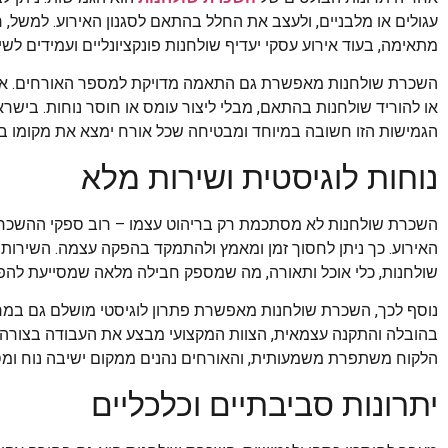
עגולים או מלבניים, ולעצב את החלל בהתאם לסגנון האירוע. למשל, ח
מתאימה, בעוד אירוע עסקי יעדיף שולחנות פונקציונליים ועמידים לש
השכרת שולחנות מאפשרת גם התאמה מדויקת למספר האורחים. אם
או להוריד שולחנות בהתאם, מבלי ליצור עומס או חוסר נוחות. בישר
הגמישות הזו חשובה במיוחד ומבטיחה שכל אורח ימצא את מקומו בנ
נוחות לוגיסטית ושירות מלא
השכרת שולחנות לא מסתכמת רק בריהוט עצמו – רוב ספקי ההשכרה
האירוע. כך ניתן לחסוך זמן ומאמץ ולהתמקד בהפקה עצמה. השירות כ
שולחנות, כלי אוכל ותאורה, מה שמספק חבילה מלאה שמסייעת להפו
נוסף לכך, השכרת שולחנות מאפשרת פתרון לוגיסטי מושלם גם במרח
בהובלה והתקנה עצמאית, הצוות המקצועי מבצע את העבודה בצורה מה
הלקוח משתפרת משמעותית, והאורחים נהנים ממקום ישיבה נוח ומס
יתרונות סביבתיים וכלכליים