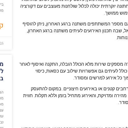
בין
תונה יוקרתית יכולה לכלול שולחנות מעוצבים עם דקורציה
מק
ימוש ממושך.
קר
 מספר המשתתפים משתנה ברגע האחרון, ניתן להוסיף
אל, שבה תכנון האירועים לעיתים משתנה ברגע האחרון,
וחות.
26
מט
 מספקים שירות מלא הכולל הובלה, התקנה ואיסוף לאחר
לע
ולל לעיתים גם אפשרויות שילוב עם כסאות, כיסוי
בס
ך כל אירוע למרשים ומסודר.
בים קטנים או באירועים חיצוניים. במקום להתעסק
המ
ירה ומדויקת, והאירוע מתחיל בזמן וללא תקלות. חווית
מטב
ודר.
מס
עב
של 
נב