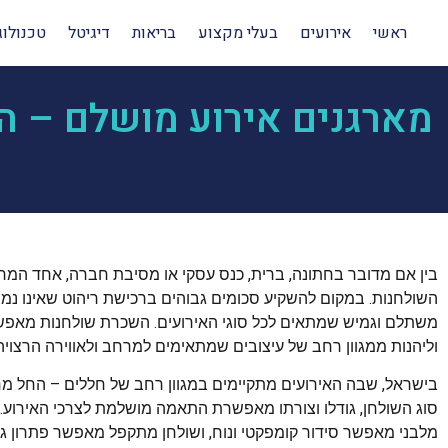
ראשי
אירועים
בעלי מקצוע
בריאות
דיגיטל
טכנולוג
מארגנים אירוע מושלם – ה
בין אם מדובר בחתונה, ברית, כנס עסקי או מסיבת חברה, אחד המרכ
השולחנות. במקום להשקיע סכומים גבוהים ברכישת ריהוט שאינו נמצ
משתלם וגמיש שמתאים לכל סוגי האירועים. השכרת שולחנות מאפשר
וליהנות ממגוון רחב של עיצובים שמתאימים למרחב ולאווירה הרצויה
בישראל, שבה האירועים מתקיימים במגוון רחב של חללים – החל מח
סוג השולחן, גודלו וצורתו מאפשרת התאמה מושלמת לצרכי האירוע. 
מלבני מאפשר סידור קומפקטי ונוח, ושולחן מתקפל מאפשר פתרון 