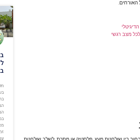
האורחים.
הדיגיטלי
כל מצב רגשי
בר
לה
במ
חל
בש
בתי
המ
המ
במ
מא
זמן
עמ
בחור בין שולחנות מעץ, פלסטיק או מתכת, לשלב שולחנות